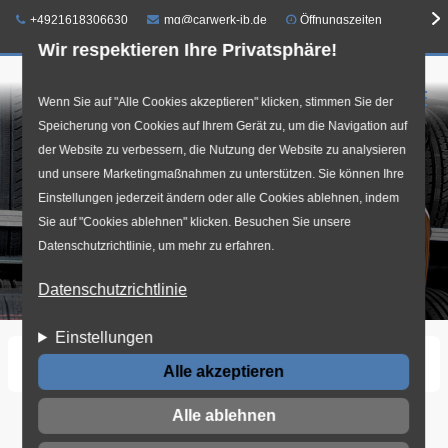
Telefon:
E-Mail:
+4921618306630
mg@carwerk-jb.de
Öffnungszeiten
Wir respektieren Ihre Privatsphäre!
☰
Direkt
Wenn Sie auf "Alle Cookies akzeptieren" klicken, stimmen Sie der
Speicherung von Cookies auf Ihrem Gerät zu, um die Navigation auf
zum
der Website zu verbessern, die Nutzung der Website zu analysieren
Inhalt
und unsere Marketingmaßnahmen zu unterstützen. Sie können Ihre
Einstellungen jederzeit ändern oder alle Cookies ablehnen, indem
Sie auf "Cookies ablehnen" klicken. Besuchen Sie unsere
Datenschutzrichtlinie, um mehr zu erfahren.
Datenschutzrichtlinie
Einstellungen
Startseite
Einlagerung
Alle akzeptieren
Alle ablehnen
Einlagerung