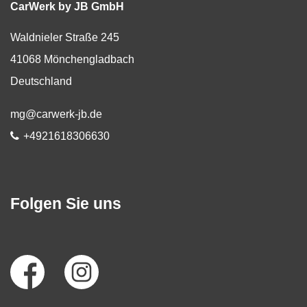
CarWerk by JB GmbH
Waldnieler Straße 245
41068
Mönchengladbach
Deutschland
E-Mail:
mg@carwerk-jb.de
Telefon:
+4921618306630
Folgen Sie uns
Social
Media