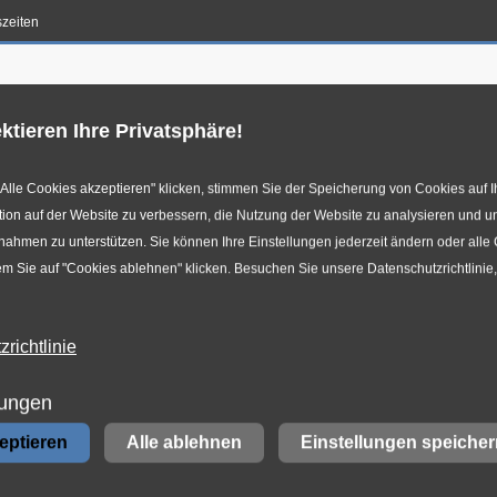
szeiten
en-Konfigurator
Reifenservice
Autowerkstatt
Jo
ktieren Ihre Privatsphäre!
Alle Cookies akzeptieren" klicken, stimmen Sie der Speicherung von Cookies auf I
ion auf der Website zu verbessern, die Nutzung der Website zu analysieren und u
hmen zu unterstützen. Sie können Ihre Einstellungen jederzeit ändern oder alle
m Sie auf "Cookies ablehnen" klicken. Besuchen Sie unsere Datenschutzrichtlinie
richtlinie
vice
lungen
zeptieren
Alle ablehnen
Einstellungen speicher