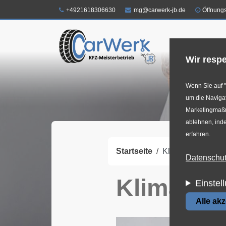
Direkt
Telefon:
E-Mail:
+4921618306630
mg@carwerk-jb.de
Öffnung
zum
Inhalt
Shop
Felg
Wir respe
Wenn Sie auf "
um die Navigat
Marketingmaßna
ablehnen, inde
erfahren.
Startseite
Klimaservice
Datenschutz
Klimaser
Einstel
Alle ak