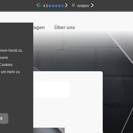
Google-Bewertung
4.5
Anfahrt
bs
Firmenwagen
Über uns
hrem Gerät zu,
nsere
 Cookies
, um mehr zu
n